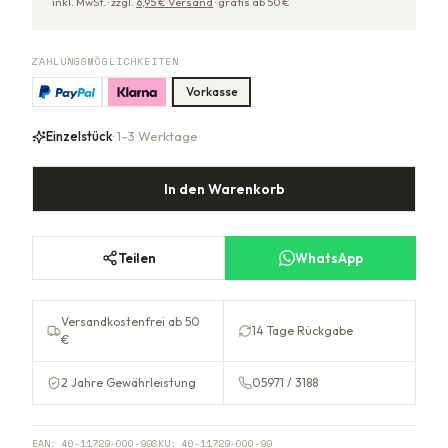
inkl. MwSt. ·
zzgl.
6,95
€ Versand
·
gratis ab
50
€
ZAHLUNGSMÖGLICHKEITEN
Vorkasse
Einzelstück
· 1–3 Werktage
In den Warenkorb
Teilen
WhatsApp
Versandkostenfrei ab 50
14 Tage Rückgabe
€
2 Jahre Gewährleistung
05971 / 3188
EAN:
40-11729-000-99
SKU:
40-11729-000-99