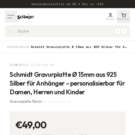
Versandkostenfrei ab
50
€
·
Bis zu −41%
Portal
Warenkorb
⌕
⌘
K
Shop
Schmidt
Schmidt Gravurplatte Ø 15mm aus 925 Silber für Anhänger – personalisierbar für Damen, Herren und Kinder
›
›
SCHMIDT
40-11729-000-99
Schmidt Gravurplatte Ø 15mm aus 925
Silber für Anhänger – personalisierbar für
Damen, Herren und Kinder
Gravurplatte 15mm
40-11729-000-99
€49,00