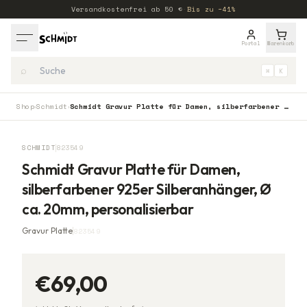
Versandkostenfrei ab
50
€
·
Bis zu −41%
Portal
Warenkorb
⌕
⌘
K
Shop
Schmidt
Schmidt Gravur Platte für Damen, silberfarbener 925er Silberanhänger, Ø ca. 20mm, personalisierbar
›
›
SCHMIDT
823549
Schmidt Gravur Platte für Damen,
silberfarbener 925er Silberanhänger, Ø
ca. 20mm, personalisierbar
Gravur Platte
823549
€69,00