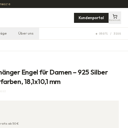
nware
Kundenportal
Warenkorb
räge
Über uns
☎ 05971 / 3188
änger Engel für Damen – 925 Silber
rfarben, 18,1x10,1 mm
9893
ratis ab
50
€