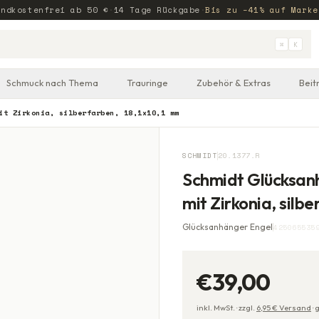
andkostenfrei ab
50
€
·
14 Tage Rückgabe
·
Bis zu −41% auf Marke
⌘
K
Schmuck nach Thema
Trauringe
Zubehör & Extras
Beit
it Zirkonia, silberfarben, 18,1x10,1 mm
SCHMIDT
20.1377.R
Schmidt Glücksanh
mit Zirkonia, silbe
Glücksanhänger Engel
425065535
€39,00
inkl. MwSt. ·
zzgl.
6,95
€ Versand
·
g