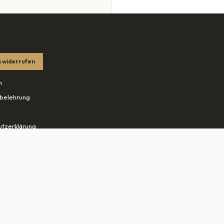
HES
SORTIMENT
Lade…
 widerrufen
m
belehrung
tzerklärung
edingungen
ohn.net ↗
tudio-rheine.de ↗