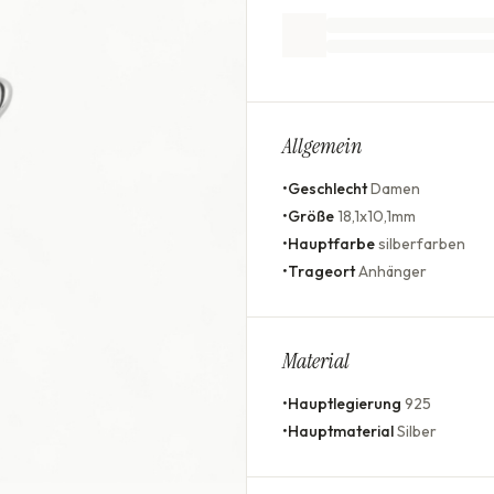
Allgemein
•
Geschlecht
Damen
•
Größe
18,1x10,1mm
•
Hauptfarbe
silberfarben
•
Trageort
Anhänger
Material
•
Hauptlegierung
925
•
Hauptmaterial
Silber