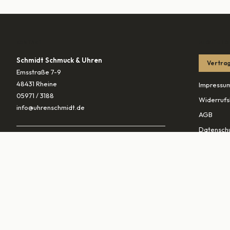
KONTAKT
RECHTLIC
Schmidt Schmuck & Uhren
Vertrag
Emsstraße 7-9
48431 Rheine
Impressu
05971 / 3188
Widerrufs
info@uhrenschmidt.de
AGB
Datenschu
ÖFFNUNGSZEITEN
Versandb
Mo
geschlossen
Di – Fr
10:00–13:30 & 14:30–18:00
PARTNER
Sa
10:00–16:00
vaterunds
traurings