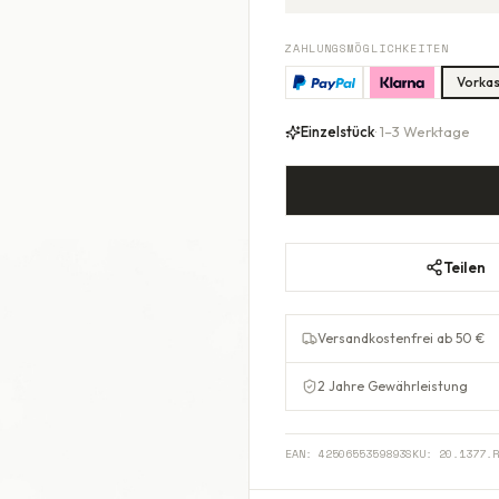
ZAHLUNGSMÖGLICHKEITEN
Vorka
Einzelstück
· 1–3 Werktage
Teilen
Versandkostenfrei ab 50 €
2 Jahre Gewährleistung
EAN:
4250655359893
SKU:
20.1377.R