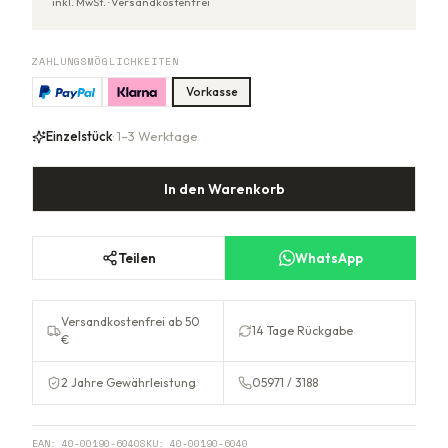
inkl. MwSt. ·
Versandkostenfrei
ZAHLUNGSMÖGLICHKEITEN
Vorkasse
Einzelstück
· 1–3 Werktage
In den Warenkorb
Teilen
WhatsApp
Versandkostenfrei ab 50
14 Tage Rückgabe
€
2 Jahre Gewährleistung
05971 / 3188
EAN:
40-00190-6040
SKU:
40-00190-6040