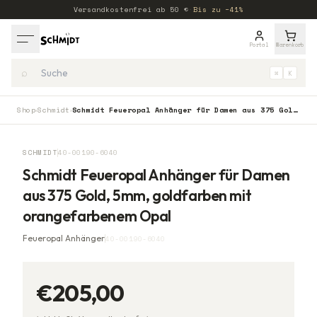
Versandkostenfrei ab
50
€
·
Bis zu −41%
Portal
Warenkorb
⌕
⌘
K
Shop
Schmidt
Schmidt Feueropal Anhänger für Damen aus 375 Gold, 5mm, goldfarben mit orangefarbenem Opal
›
›
SCHMIDT
40-00190-6040
Schmidt Feueropal Anhänger für Damen
aus 375 Gold, 5mm, goldfarben mit
orangefarbenem Opal
Feueropal Anhänger
40-00190-6040
€205,00