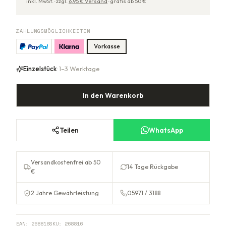
inkl. MwSt. ·
zzgl.
6,95
€ Versand
·
gratis ab
50
€
ZAHLUNGSMÖGLICHKEITEN
Vorkasse
Einzelstück
· 1–3 Werktage
In den Warenkorb
Teilen
WhatsApp
Versandkostenfrei ab 50
14 Tage Rückgabe
€
2 Jahre Gewährleistung
05971 / 3188
EAN:
268816
SKU:
268816