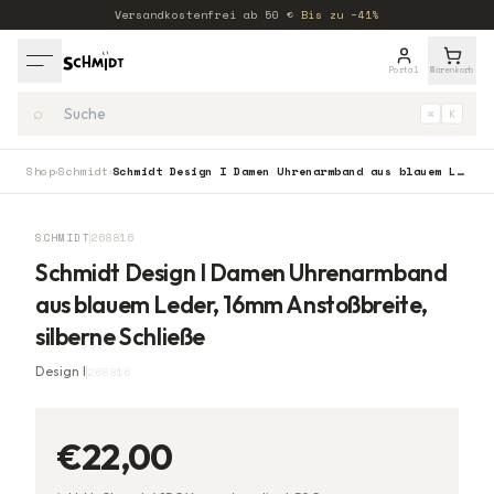
Versandkostenfrei ab
50
€
·
Bis zu −41%
Portal
Warenkorb
⌕
⌘
K
Shop
Schmidt
Schmidt Design I Damen Uhrenarmband aus blauem Leder, 16mm Anstoßbreite, silberne Schließe
›
›
SCHMIDT
268816
Schmidt Design I Damen Uhrenarmband
aus blauem Leder, 16mm Anstoßbreite,
silberne Schließe
Design I
268816
€22,00