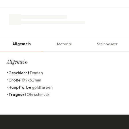
Allgemein
Material
Steinbesatz
Allgemein
•
Geschlecht
Damen
•
Größe
19,9x5,7mm
•
Hauptfarbe
goldfarben
•
Trageort
Ohrschmuck
KONTAKT