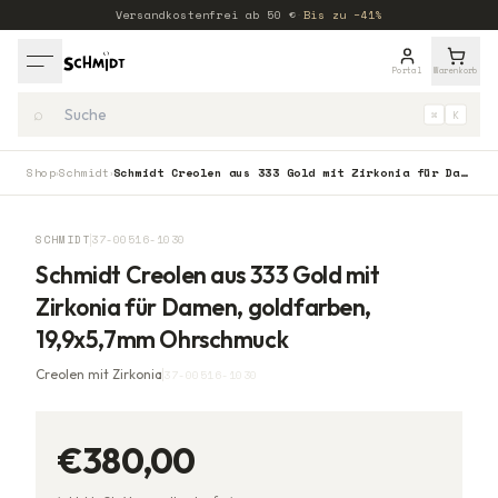
Versandkostenfrei ab
50
€
·
Bis zu −41%
Portal
Warenkorb
⌕
⌘
K
Shop
Schmidt
Schmidt Creolen aus 333 Gold mit Zirkonia für Damen, goldfarben, 19,9x5,7mm Ohrschmuck
›
›
SCHMIDT
37-00516-1030
Schmidt Creolen aus 333 Gold mit
Zirkonia für Damen, goldfarben,
19,9x5,7mm Ohrschmuck
Creolen mit Zirkonia
37-00516-1030
€380,00