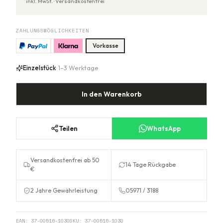
inkl. MwSt. ·
Versandkostenfrei
ZAHLUNGSMÖGLICHKEITEN
Vorkasse
Einzelstück
· 1–3 Werktage
In den Warenkorb
Teilen
WhatsApp
Versandkostenfrei ab 50
14 Tage Rückgabe
€
2 Jahre Gewährleistung
05971 / 3188
EAN:
37-00516-1030
SKU:
37-00516-1030