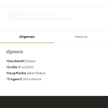
Allgemein
Material
Allgemein
•
Geschlecht
Damen
•
Größe
Ø ca.12mm
•
Hauptfarbe
silberfarben
•
Trageort
Ohrschmuck
KONTAKT