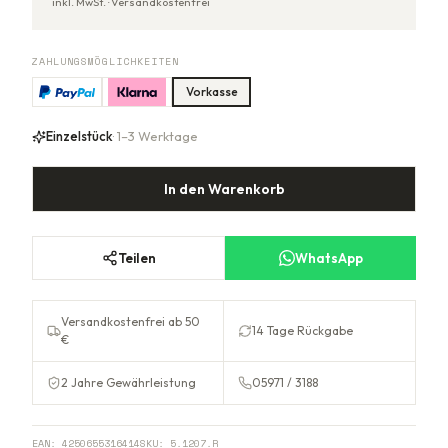
inkl. MwSt. ·
Versandkostenfrei
ZAHLUNGSMÖGLICHKEITEN
Vorkasse
Einzelstück
· 1–3 Werktage
In den Warenkorb
Teilen
WhatsApp
Versandkostenfrei ab 50
14 Tage Rückgabe
€
2 Jahre Gewährleistung
05971 / 3188
EAN:
4250655316414
SKU:
5.1207.R