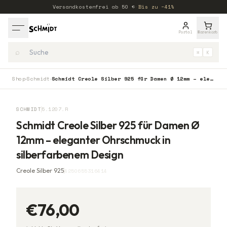
Versandkostenfrei ab
50
€
·
Bis zu −41%
Portal
Warenkorb
⌕
⌘
K
Shop
Schmidt
Schmidt Creole Silber 925 für Damen Ø 12mm – eleganter Ohrschmuck in silberfarbenem Design
›
›
SCHMIDT
5.1207.R
Schmidt Creole Silber 925 für Damen Ø
12mm – eleganter Ohrschmuck in
silberfarbenem Design
Creole Silber 925
4250655316414
€76,00