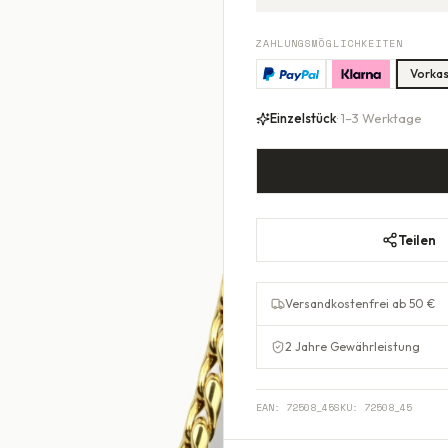
ZAHLUNGSMÖGLICHKEITEN
Vorka
Einzelstück
· 1–3 Werktage
Teilen
Versandkostenfrei ab 50 €
2 Jahre Gewährleistung
EAN:
72508_45
SKU:
72508_45