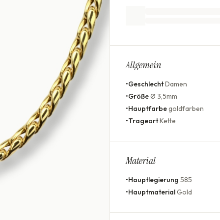
Allgemein
•
Geschlecht
Damen
•
Größe
Ø 3,5mm
•
Hauptfarbe
goldfarben
•
Trageort
Kette
Material
•
Hauptlegierung
585
•
Hauptmaterial
Gold