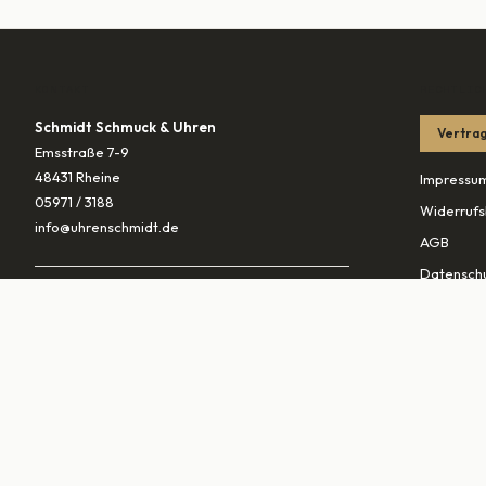
KONTAKT
RECHTLIC
Schmidt Schmuck & Uhren
Vertrag
Emsstraße 7-9
48431 Rheine
Impressu
05971 / 3188
Widerrufs
info@uhrenschmidt.de
AGB
Datenschu
ÖFFNUNGSZEITEN
Versandb
Mo
geschlossen
Di – Fr
10:00–13:30 & 14:30–18:00
PARTNER
Sa
10:00–16:00
vaterunds
traurings