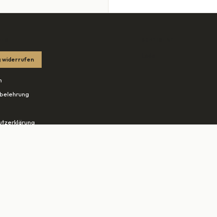
HES
SORTIMENT
Lade…
 widerrufen
m
belehrung
tzerklärung
edingungen
ohn.net ↗
tudio-rheine.de ↗