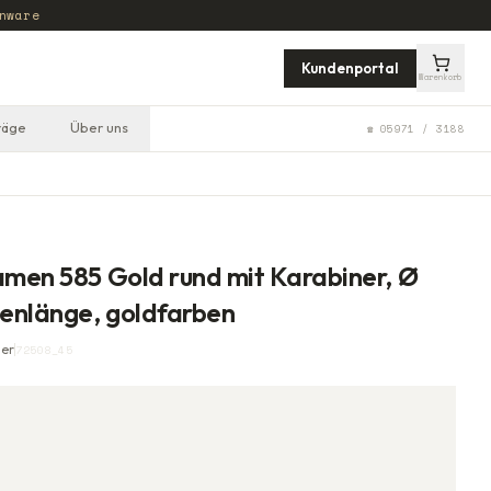
nware
Kundenportal
Warenkorb
räge
Über uns
☎ 05971 / 3188
amen 585 Gold rund mit Karabiner, Ø
enlänge, goldfarben
ner
72508_45