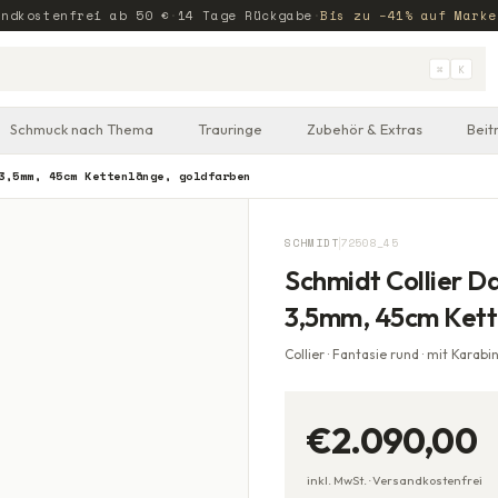
andkostenfrei ab
50
€
·
14 Tage Rückgabe
·
Bis zu −41% auf Marke
⌘
K
Schmuck nach Thema
Trauringe
Zubehör & Extras
Beit
3,5mm, 45cm Kettenlänge, goldfarben
SCHMIDT
72508_45
Schmidt Collier D
3,5mm, 45cm Kett
Collier · Fantasie rund · mit Karabi
€2.090,00
inkl. MwSt. ·
Versandkostenfrei