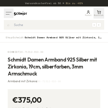
Versandkostenfrei ab
50
€
·
Bis zu −41%
Portal
Warenkorb
⌕
⌘
K
Shop
Schmidt
Schmidt Damen Armband 925 Silber mit Zirkonia, 19cm, silberfarben, 3mm Armschmuck
›
›
SCHMIDT
90-71312-610-99
Schmidt Damen Armband 925 Silber mit
Zirkonia, 19cm, silberfarben, 3mm
Armschmuck
Armband mit Zirkonia
90-71312-610-99
€375,00