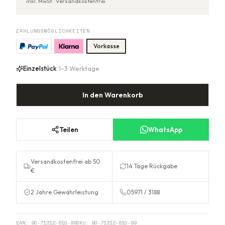
inkl. MwSt. ·
Versandkostenfrei
ZAHLUNGSMÖGLICHKEITEN
Vorkasse
Einzelstück
· 1–3 Werktage
In den Warenkorb
Teilen
WhatsApp
Versandkostenfrei ab 50
14 Tage Rückgabe
€
2 Jahre Gewährleistung
05971 / 3188
EAN:
90-71312-610-99
SKU:
90-71312-610-99