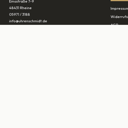
Emsstraße 7-9
48431 Rheine
Impressu
05971 / 3188
Widerrufs
info@uhrenschmidt.de
AGB
Datenschu
ÖFFNUNGSZEITEN
Versandb
Mo
geschlossen
Di – Fr
10:00–13:30 & 14:30–18:00
PARTNER
Sa
10:00–16:00
vaterunds
traurings
▾
MARKEN (
0
)
©
2026
Schmidt Schmuck & Uhren GmbH