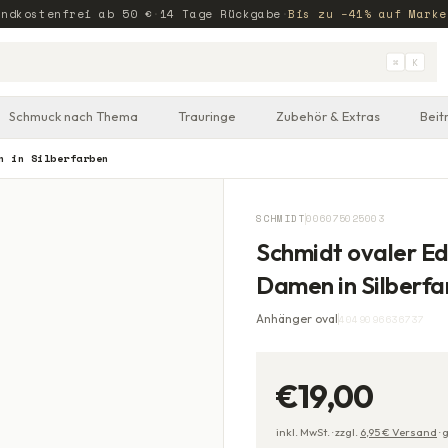
andkostenfrei ab
50
€
·
14 Tage Rückgabe
·
Bis zu −41% auf Marke
⌘
K
Schmuck nach Thema
Trauringe
Zubehör & Extras
Beit
n in Silberfarben
SCHMIDT
006075025003
Schmidt ovaler Ed
Damen in Silberfa
Anhänger oval
4049096636737
€19,00
inkl. MwSt. ·
zzgl.
6,95
€ Versand
·
g