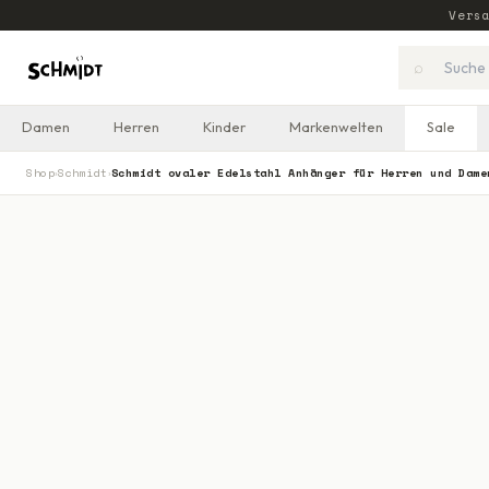
Vers
⌕
Damen
Herren
Kinder
Markenwelten
Sale
Shop
Schmidt
Schmidt ovaler Edelstahl Anhänger für Herren und Dame
›
›