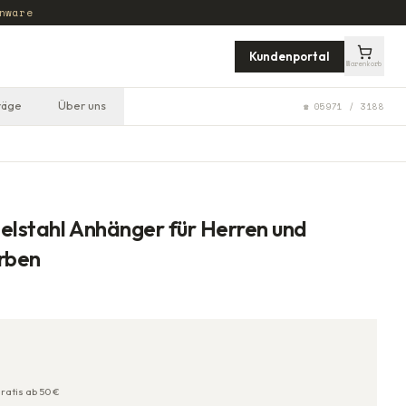
nware
Kundenportal
Warenkorb
räge
Über uns
☎ 05971 / 3188
elstahl Anhänger für Herren und
rben
ratis ab
50
€