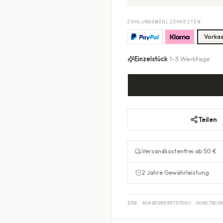
ZAHLUNGSMÖGLICHKEITEN
Vorka
Einzelstück
· 1–3 Werktage
Teilen
Versandkostenfrei ab 50 €
2 Jahre Gewährleistung
EAN:
4049096636737
SKU:
006075025