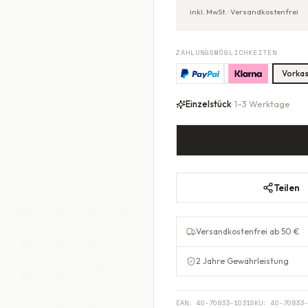
inkl. MwSt. ·
Versandkostenfrei
ZAHLUNGSMÖGLICHKEITEN
Vorka
Einzelstück
· 1–3 Werktage
Teilen
Versandkostenfrei ab 50 €
2 Jahre Gewährleistung
EAN:
40-70833-1031
SKU:
40-70833-