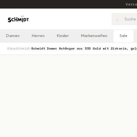
Vers
⌕
Damen
Herren
Kinder
Markenwelten
Sale
Shop
Schmidt
Schmidt Damen Anhänger aus 333 Gold mit Zirkonia, gol
›
›