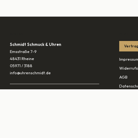
KONTAKT
RECHTLIC
Schmidt Schmuck & Uhren
Vertrag
Emsstraße 7-9
48431 Rheine
Impressu
05971 / 3188
Widerrufs
info@uhrenschmidt.de
AGB
Datenschu
ÖFFNUNGSZEITEN
Versandb
Mo
geschlossen
Di – Fr
10:00–13:30 & 14:30–18:00
PARTNER
Sa
10:00–16:00
vaterunds
traurings