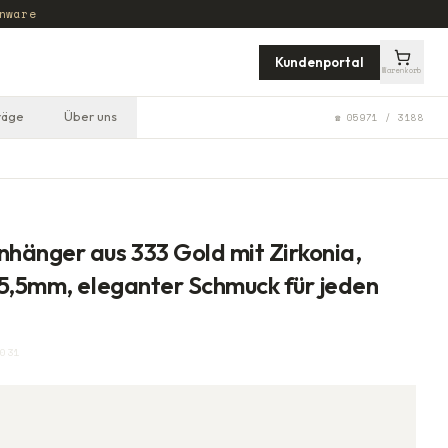
nware
Kundenportal
Warenkorb
räge
Über uns
☎ 05971 / 3188
hänger aus 333 Gold mit Zirkonia,
5,5mm, eleganter Schmuck für jeden
031