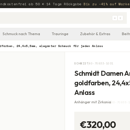
andkostenfrei ab
50
€
·
14 Tage Rückgabe
·
Bis zu −41% auf Marke
⌘
K
Schmuck nach Thema
Trauringe
Zubehör & Extras
Beit
dfarben, 24,4x5,5mm, eleganter Schmuck für jeden Anlass
SCHMIDT
40-70833-1031
Schmidt Damen An
goldfarben, 24,4x
Anlass
Anhänger mit Zirkonia
40-70833-1
€320,00