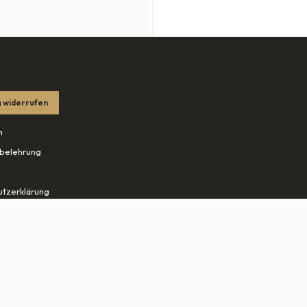
HES
SORTIMENT
Lade…
 widerrufen
m
belehrung
tzerklärung
edingungen
ohn.net ↗
tudio-rheine.de ↗