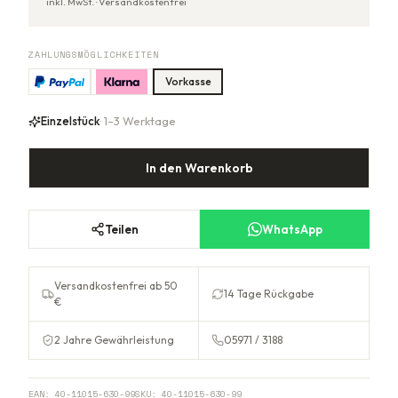
inkl. MwSt. ·
Versandkostenfrei
ZAHLUNGSMÖGLICHKEITEN
Vorkasse
Einzelstück
· 1–3 Werktage
In den Warenkorb
Teilen
WhatsApp
Versandkostenfrei ab 50
14 Tage Rückgabe
€
2 Jahre Gewährleistung
05971 / 3188
EAN:
40-11015-630-99
SKU:
40-11015-630-99