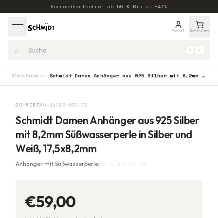
Versandkostenfrei ab
50
€
·
Bis zu −41%
Portal
Warenkorb
⌕
⌘
K
Shop
Schmidt
Schmidt Damen Anhänger aus 925 Silber mit 8,2mm Süßwasserperle in Silber und Weiß, 17,5x8,2mm
›
›
SCHMIDT
40-11015-630-99
Schmidt Damen Anhänger aus 925 Silber
mit 8,2mm Süßwasserperle in Silber und
Weiß, 17,5x8,2mm
Anhänger mit Süßwasserperle
40-11015-630-99
€59,00