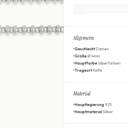
Allgemein
•
Geschlecht
Damen
•
Größe
Ø 4mm
•
Hauptfarbe
silberfarben
•
Trageort
Kette
Material
•
Hauptlegierung
925
•
Hauptmaterial
Silber