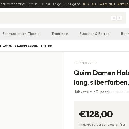
andkostenfrei ab
50
€
·
14 Tage Rückgabe
·
Bis zu −41% auf Marke
⌘
K
Schmuck nach Thema
Trauringe
Zubehör & Extras
Beit
m lang, silberfarben, Ø 4 mm
QUINN
0277793
Quinn Damen Halsk
lang, silberfarbe
Halskette mit Ellipsen
4061845173
€128,00
inkl. MwSt. ·
Versandkostenfrei