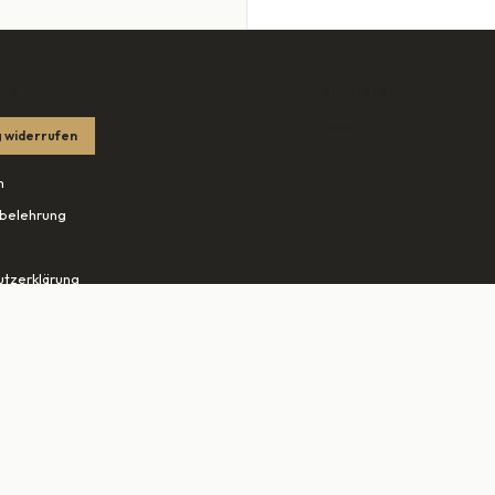
HES
SORTIMENT
Lade…
 widerrufen
m
belehrung
tzerklärung
edingungen
ohn.net ↗
tudio-rheine.de ↗