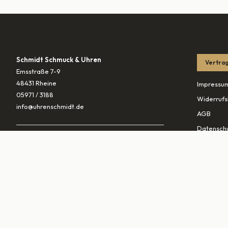
KONTAKT
RECHTLIC
Schmidt Schmuck & Uhren
Vertrag
Emsstraße 7-9
48431 Rheine
Impressu
05971 / 3188
Widerrufs
info@uhrenschmidt.de
AGB
Datenschu
ÖFFNUNGSZEITEN
Versandb
Mo
geschlossen
Di – Fr
10:00–13:30 & 14:30–18:00
PARTNER
Sa
10:00–16:00
vaterunds
traurings