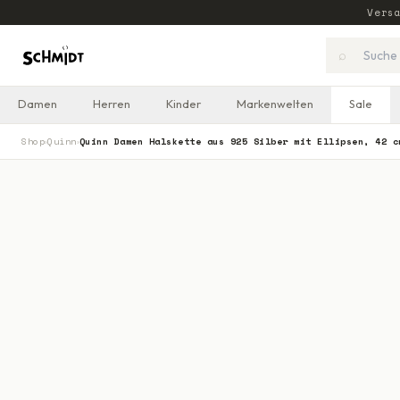
Vers
⌕
Damen
Herren
Kinder
Markenwelten
Sale
Shop
Quinn
Quinn Damen Halskette aus 925 Silber mit Ellipsen, 42 c
›
›