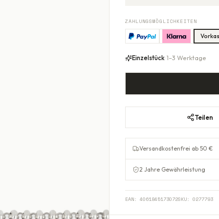
ZAHLUNGSMÖGLICHKEITEN
Vorka
Einzelstück
· 1–3 Werktage
Teilen
Versandkostenfrei ab 50 €
2 Jahre Gewährleistung
EAN:
4061845173072
SKU:
0277793