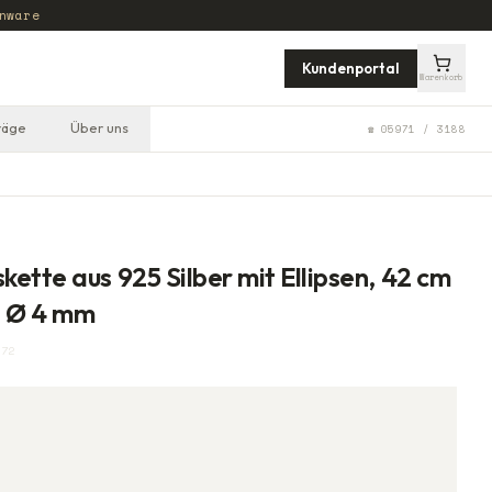
nware
Kundenportal
Warenkorb
räge
Über uns
☎ 05971 / 3188
ette aus 925 Silber mit Ellipsen, 42 cm
n, Ø 4 mm
072