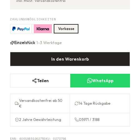
inkl. MwSt. ·
Versandkostenfrei
ZAHLUNGSMÖGLICHKEITEN
Vorkasse
Einzelstück
· 1–3 Werktage
In den Warenkorb
Teilen
WhatsApp
Versandkostenfrei ab 50
14 Tage Rückgabe
€
2 Jahre Gewährleistung
05971 / 3188
EAN:
4061845194275
SKU:
0273784