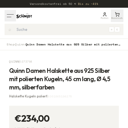
Versandkostenfrei ab
50
€
·
Bis zu −41%
Portal
Warenkorb
⌕
⌘
K
Shop
Quinn
Quinn Damen Halskette aus 925 Silber mit polierten Kugeln, 45 cm lang, Ø 4,5 mm, silberfarben
›
›
QUINN
0273784
Quinn Damen Halskette aus 925 Silber
mit polierten Kugeln, 45 cm lang, Ø 4,5
mm, silberfarben
Halskette Kugeln poliert
4061845194275
€234,00