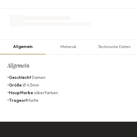
Allgemein
Material
Technische Daten
Allgemein
•
Geschlecht
Damen
•
Größe
Ø 4,5mm
•
Hauptfarbe
silberfarben
•
Trageort
Kette
KONTAKT