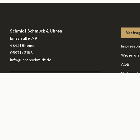
KONTAKT
RECHTLIC
Schmidt Schmuck & Uhren
Vertrag
Emsstraße 7-9
48431 Rheine
Impressu
05971 / 3188
Widerrufs
info@uhrenschmidt.de
AGB
Datenschu
ÖFFNUNGSZEITEN
Versandb
Mo
geschlossen
Di – Fr
10:00–13:30 & 14:30–18:00
PARTNER
Sa
10:00–16:00
vaterunds
traurings