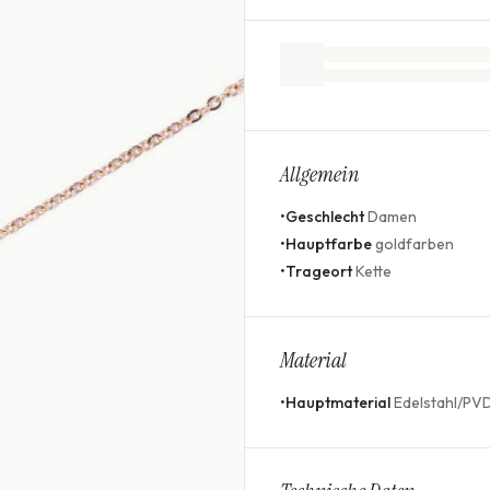
Allgemein
•
Geschlecht
Damen
•
Hauptfarbe
goldfarben
•
Trageort
Kette
Material
•
Hauptmaterial
Edelstahl/PV