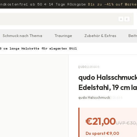
andkostenfrei ab
50
€
·
14 Tage Rückgabe
·
Bis zu −41% auf Marke
⌘
K
Schmuck nach Thema
Trauringe
Zubehör & Extras
Beit
9 cm lange Halskette für eleganten Stil
QUDO
220446
qudo Halsschmuck
Edelstahl, 19 cm l
qudo Halsschmuck
220446
€21,00
UVP
€30
Du sparst
€9,00