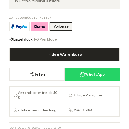
inkl. MwSt. ·
Versandkostenfrei
ZAHLUNGSMÖGLICHKEITEN
Vorkasse
Einzelstück
· 1–3 Werktage
In den Warenkorb
Teilen
WhatsApp
Versandkostenfrei ab 50
14 Tage Rückgabe
€
2 Jahre Gewährleistung
05971 / 3188
EAN:
99107_G_80
SKU:
99107_G_80