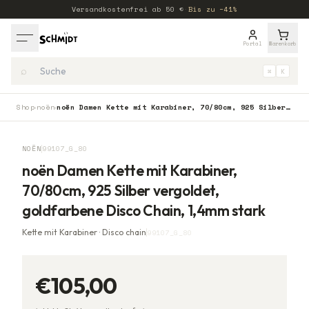
Versandkostenfrei ab
50
€
·
Bis zu −41%
Portal
Warenkorb
⌕
⌘
K
Shop
noën
noën Damen Kette mit Karabiner, 70/80cm, 925 Silber vergoldet, goldfarbene Disco Chain, 1,4mm stark
›
›
NOËN
99107_G_80
noën Damen Kette mit Karabiner,
70/80cm, 925 Silber vergoldet,
goldfarbene Disco Chain, 1,4mm stark
Kette mit Karabiner · Disco chain
99107_G_80
€105,00