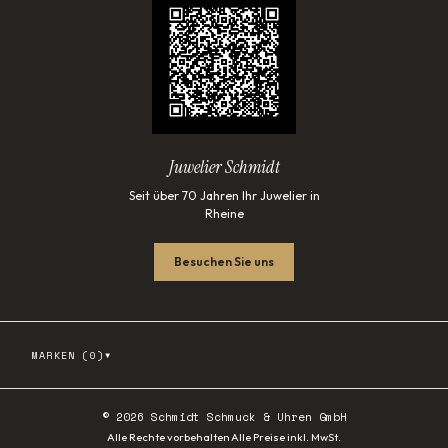
Juwelier Schmidt
Seit über 70 Jahren Ihr Juwelier in
Rheine
Besuchen Sie uns
▾
MARKEN (
0
)
©
2026
Schmidt Schmuck & Uhren GmbH
·
Alle Rechte vorbehalten
Alle Preise inkl. MwSt.