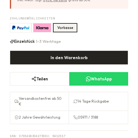
inkl. MwSt. ·
zzgl.
6,95
€ Versand
·
gratis ab
50
€
ZAHLUNGSMÖGLICHKEITEN
Vorkasse
Einzelstück
· 1–3 Werktage
In den Warenkorb
Teilen
WhatsApp
Versandkostenfrei ab 50
14 Tage Rückgabe
€
2 Jahre Gewährleistung
05971 / 3188
EAN:
0781490304273
SKU:
5412117