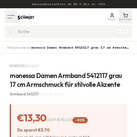
Versandkostenfrei ab
50
€
·
Bis zu −41%
Portal
Warenkorb
⌕
⌘
K
Shop
monessa
monessa Damen Armband 5412117 grau 17 cm Armschmuck für stilvolle Akzente
›
›
−
30
%
MONESSA
5412117
monessa Damen Armband 5412117 grau
17 cm Armschmuck für stilvolle Akzente
Armband 5412117
0781490304273
€13,30
UVP
€19,00
−
30
%
Du sparst
€5,70