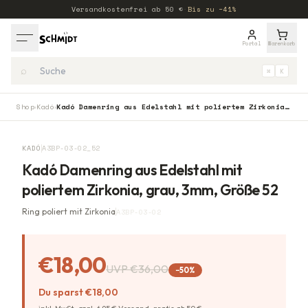
Versandkostenfrei ab
50
€
·
Bis zu −41%
Portal
Warenkorb
⌕
⌘
K
Shop
Kadó
Kadó Damenring aus Edelstahl mit poliertem Zirkonia, grau, 3mm, Größe 52
›
›
−
50
%
KADÓ
A3BP-03-02_52
Kadó Damenring aus Edelstahl mit
poliertem Zirkonia, grau, 3mm, Größe 52
Ring poliert mit Zirkonia
A3BP-03-02
€18,00
UVP
€36,00
−
50
%
Du sparst
€18,00