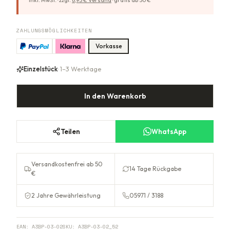
inkl. MwSt. ·
zzgl.
6,95
€ Versand
·
gratis ab
50
€
ZAHLUNGSMÖGLICHKEITEN
Vorkasse
Einzelstück
· 1–3 Werktage
In den Warenkorb
Teilen
WhatsApp
Versandkostenfrei ab 50
14 Tage Rückgabe
€
2 Jahre Gewährleistung
05971 / 3188
EAN:
A3BP-03-02
SKU:
A3BP-03-02_52