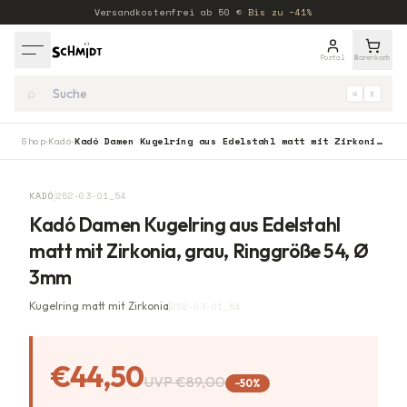
Versandkostenfrei ab
50
€
·
Bis zu −41%
Portal
Warenkorb
⌕
⌘
K
Shop
Kadó
Kadó Damen Kugelring aus Edelstahl matt mit Zirkonia, grau, Ringgröße 54, Ø 3mm
›
›
−
50
%
KADÓ
252-03-01_54
Kadó Damen Kugelring aus Edelstahl
matt mit Zirkonia, grau, Ringgröße 54, Ø
3mm
Kugelring matt mit Zirkonia
252-03-01_54
€44,50
UVP
€89,00
−
50
%