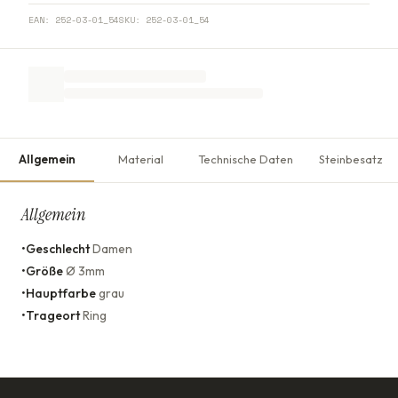
EAN:
252-03-01_54
SKU:
252-03-01_54
Allgemein
Material
Technische Daten
Steinbesatz
Allgemein
•
Geschlecht
Damen
•
Größe
Ø 3mm
•
Hauptfarbe
grau
•
Trageort
Ring