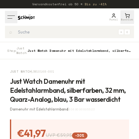
Versandkostenfrei ab
50
€
·
Bis zu −41%
Portal
Warenkorb
⌕
⌘
K
Just
Shop
Just Watch Damenuhr mit Edelstahlarmband, silberfarben, 32 mm, Quarz-Analog, blau, 3 Bar wasserdicht
›
›
Watch
−
30
%
JUST WATCH
JW10148-001
Just Watch Damenuhr mit
Edelstahlarmband, silberfarben, 32 mm,
Quarz-Analog, blau, 3 Bar wasserdicht
Damenuhr mit Edelstahlarmband
4049096895523
€41,97
UVP
€59,95
−
30
%