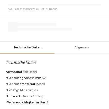
EAN:
4049096895523
SKU:
JW10148-001
Technische Daten
Allgemein
Technische Daten
•
Armband
Edelstahl
•
Gehäusegröße in mm
32
•
Gehäusematerial
Metall
•
Glastyp
Mineralglas
•
Uhrwerk
Quarz-Analog
•
Wasserdichtigkeit in Bar
3