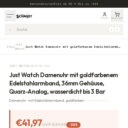
Versandkostenfrei ab
50
€
·
Bis zu −41%
Portal
Warenkorb
⌕
⌘
K
Just
Shop
Just Watch Damenuhr mit goldfarbenem Edelstahlarmband, 36mm Gehäuse, Quarz-Analog, wasserdicht bis 3 Bar
›
›
Watch
−
30
%
JUST WATCH
JW10194-002
Just Watch Damenuhr mit goldfarbenem
Edelstahlarmband, 36mm Gehäuse,
Quarz-Analog, wasserdicht bis 3 Bar
Damenuhr · mit Edelstahlarmband, goldfarben
4049096932976
€41,97
UVP
€59,95
−
30
%