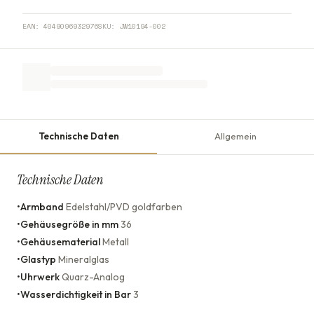
EAN:
4049096932976
SKU:
JW10194-002
Technische Daten
Allgemein
Technische Daten
•
Armband
Edelstahl/PVD goldfarben
•
Gehäusegröße in mm
36
•
Gehäusematerial
Metall
•
Glastyp
Mineralglas
•
Uhrwerk
Quarz-Analog
•
Wasserdichtigkeit in Bar
3