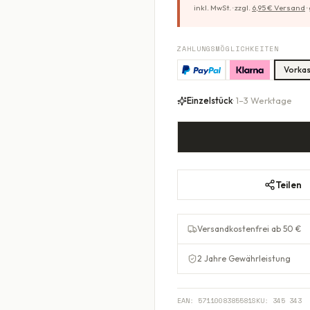
inkl. MwSt. ·
zzgl.
6,95
€ Versand
·
ZAHLUNGSMÖGLICHKEITEN
Vorka
Einzelstück
· 1–3 Werktage
Teilen
Versandkostenfrei ab 50 €
2 Jahre Gewährleistung
EAN:
5711008385581
SKU:
345 343