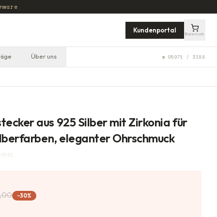
nware
Kundenportal
Warenkorb
räge
Über uns
☎ 05971 / 3188
cker aus 925 Silber mit Zirkonia für
lberfarben, eleganter Ohrschmuck
85581
,00
−
30
%