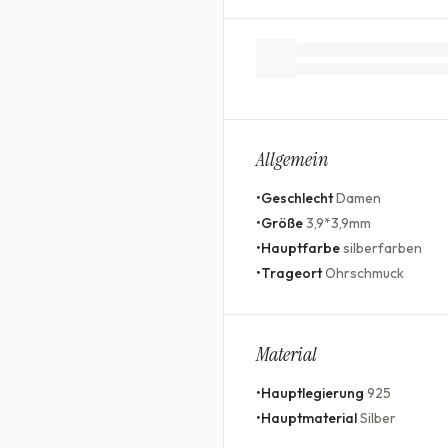
Allgemein
•
Geschlecht
Damen
•
Größe
3,9*3,9mm
•
Hauptfarbe
silberfarben
•
Trageort
Ohrschmuck
Material
•
Hauptlegierung
925
•
Hauptmaterial
Silber