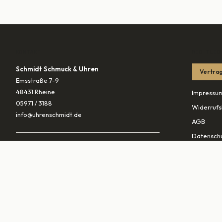
KONTAKT
RECHTLIC
Schmidt Schmuck & Uhren
Vertrag
Emsstraße 7-9
48431 Rheine
Impressu
05971 / 3188
Widerrufs
info@uhrenschmidt.de
AGB
Datenschu
ÖFFNUNGSZEITEN
Versandb
Mo
geschlossen
Di – Fr
10:00–13:30 & 14:30–18:00
PARTNER
Sa
10:00–16:00
vaterunds
traurings