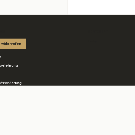
HES
SORTIMENT
Lade…
 widerrufen
m
belehrung
tzerklärung
edingungen
ohn.net ↗
tudio-rheine.de ↗