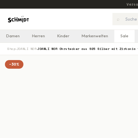
Vers
⌕
Damen
Herren
Kinder
Markenwelten
Sale
Shop
JOANLI NOR
JOANLI NOR Ohrstecker aus 925 Silber mit Zirkonia 
›
›
−
30
%