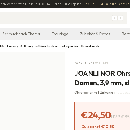
andkostenfrei ab
50
€
·
14 Tage Rückgabe
·
Bis zu −41% auf Marke
⌘
K
Schmuck nach Thema
Trauringe
Zubehör & Extras
Beit
für Damen, 3,9 mm, silberfarben, eleganter Ohrschmuck
JOANLI NOR
345 343
JOANLI NOR Ohrste
Damen, 3,9 mm, si
Ohrstecker mit Zirkonia
57110083
€24,50
UVP
€35
Du sparst
€10,50