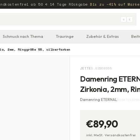
andkostenfrei ab
50
€
·
14 Tage Rückgabe
·
Bis zu −41% auf Marke
⌘
K
Schmuck nach Thema
Trauringe
Zubehör & Extras
Beit
ia, 2mm, Ringgröße 55, silberfarben
JETTE
S.K2B08555
Damenring ETERNA
Zirkonia, 2mm, Ri
Damenring ETERNAL
40647216266
€89,90
inkl. MwSt. ·
Versandkostenfrei