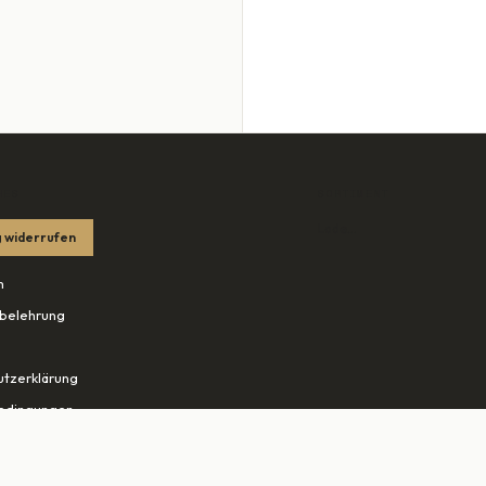
HES
SORTIMENT
Lade…
 widerrufen
m
belehrung
tzerklärung
edingungen