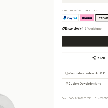
ZAHLUNGSMÖGLICHKEITEN
Vorka
Einzelstück
· 1–3 Werktage
Teilen
Versandkostenfrei ab 50 €
2 Jahre Gewährleistung
EAN:
4064721626662
SKU:
S.K2B0855