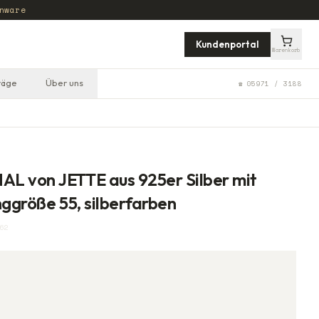
nware
Kundenportal
Warenkorb
räge
Über uns
☎ 05971 / 3188
L von JETTE aus 925er Silber mit
nggröße 55, silberfarben
62