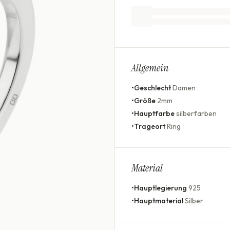
Allgemein
•
Geschlecht
Damen
•
Größe
2mm
•
Hauptfarbe
silberfarben
•
Trageort
Ring
Material
•
Hauptlegierung
925
•
Hauptmaterial
Silber