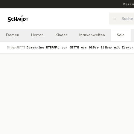
Vers
⌕
Damen
Herren
Kinder
Markenwelten
Sale
Shop
JETTE
Damenring ETERNAL von JETTE aus 925er Silber mit Zirkon
›
›