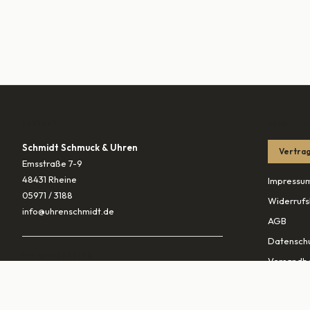
KONTAKT
RECHTLIC
Schmidt Schmuck & Uhren
Vertrag
Emsstraße 7-9
48431 Rheine
Impressu
05971 / 3188
Widerrufs
info@uhrenschmidt.de
AGB
Datenschu
ÖFFNUNGSZEITEN
Versandb
Mo
geschlossen
Di – Fr
10:00–13:30 & 14:30–18:00
PARTNER