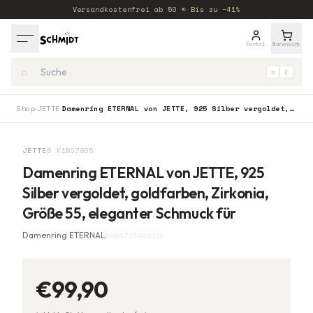
Versandkostenfrei ab
50
€
·
Bis zu −41%
Portal
Warenkorb
⌕
⌘
K
Shop
JETTE
Damenring ETERNAL von JETTE, 925 Silber vergoldet, goldfarben, Zirkonia, Größe 55, eleganter Schmuck für
›
›
JETTE
S.K1B07855
Damenring ETERNAL von JETTE, 925
Silber vergoldet, goldfarben, Zirkonia,
Größe 55, eleganter Schmuck für
Damenring ETERNAL
4064721626310
€99,90