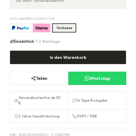
inkl. MwSt. ·
Versandkostenfrei
ZAHLUNGSMÖGLICHKEITEN
Vorkasse
Einzelstück
· 1–3 Werktage
In den Warenkorb
Teilen
WhatsApp
Versandkostenfrei ab 50
14 Tage Rückgabe
€
2 Jahre Gewährleistung
05971 / 3188
EAN:
4064721626310
SKU:
S.K1B07855