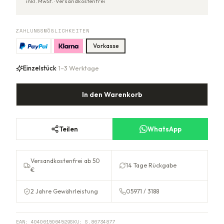
inkl. MwSt. ·
Versandkostenfrei
ZAHLUNGSMÖGLICHKEITEN
Vorkasse
Einzelstück
· 1–3 Werktage
In den Warenkorb
Teilen
WhatsApp
Versandkostenfrei ab 50
14 Tage Rückgabe
€
2 Jahre Gewährleistung
05971 / 3188
EAN:
4040615064529
SKU:
S.86734877