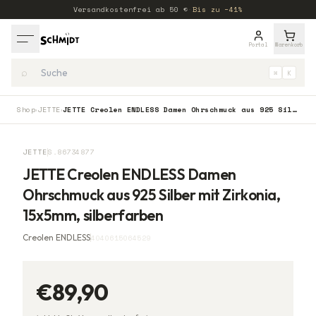
Versandkostenfrei ab
50
€
·
Bis zu −41%
Portal
Warenkorb
⌕
⌘
K
Shop
JETTE
JETTE Creolen ENDLESS Damen Ohrschmuck aus 925 Silber mit Zirkonia, 15x5mm, silberfarben
›
›
JETTE
S.86734877
JETTE Creolen ENDLESS Damen
Ohrschmuck aus 925 Silber mit Zirkonia,
15x5mm, silberfarben
Creolen ENDLESS
4040615064529
€89,90