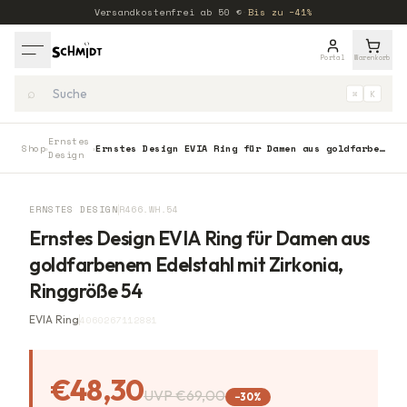
Versandkostenfrei ab
50
€
·
Bis zu −41%
Portal
Warenkorb
⌕
⌘
K
Ernstes
Shop
Ernstes Design EVIA Ring für Damen aus goldfarbenem Edelstahl mit Zirkonia, Ringgröße 54
›
›
Design
−
30
%
ERNSTES DESIGN
R466.WH.54
Ernstes Design EVIA Ring für Damen aus
goldfarbenem Edelstahl mit Zirkonia,
Ringgröße 54
EVIA Ring
4060267112881
€48,30
UVP
€69,00
−
30
%