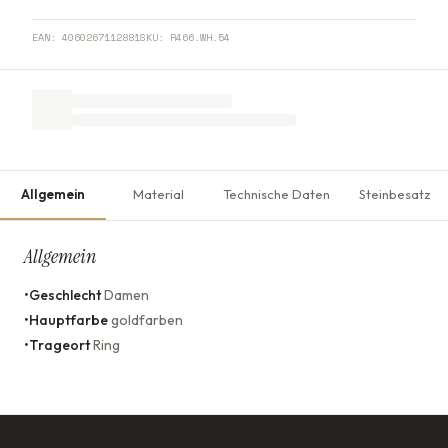
EAN:
4060267112881
SKU:
R466.WH.54
Allgemein
Material
Technische Daten
Steinbesatz
Allgemein
•
Geschlecht
Damen
•
Hauptfarbe
goldfarben
•
Trageort
Ring