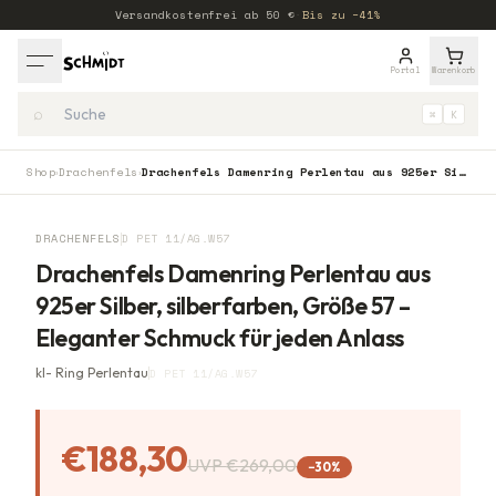
Versandkostenfrei ab
50
€
·
Bis zu −41%
Portal
Warenkorb
⌕
⌘
K
Shop
Drachenfels
Drachenfels Damenring Perlentau aus 925er Silber, silberfarben, Größe 57 – Eleganter Schmuck für jeden Anlass
›
›
−
30
%
DRACHENFELS
D PET 11/AG.W57
Drachenfels Damenring Perlentau aus
925er Silber, silberfarben, Größe 57 –
Eleganter Schmuck für jeden Anlass
kl- Ring Perlentau
D PET 11/AG.W57
€188,30
UVP
€269,00
−
30
%