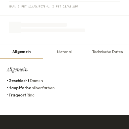
EAN:
D PET 11/AG.W57
SKU:
D PET 11/AG.W57
Allgemein
Material
Technische Daten
Allgemein
•
Geschlecht
Damen
•
Hauptfarbe
silberfarben
•
Trageort
Ring
KONTAKT