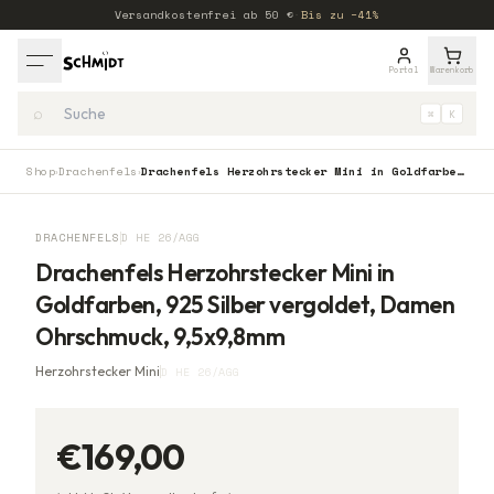
Versandkostenfrei ab
50
€
·
Bis zu −41%
Portal
Warenkorb
⌕
⌘
K
Shop
Drachenfels
Drachenfels Herzohrstecker Mini in Goldfarben, 925 Silber vergoldet, Damen Ohrschmuck, 9,5x9,8mm
›
›
DRACHENFELS
D HE 26/AGG
Drachenfels Herzohrstecker Mini in
Goldfarben, 925 Silber vergoldet, Damen
Ohrschmuck, 9,5x9,8mm
Herzohrstecker Mini
D HE 26/AGG
€169,00