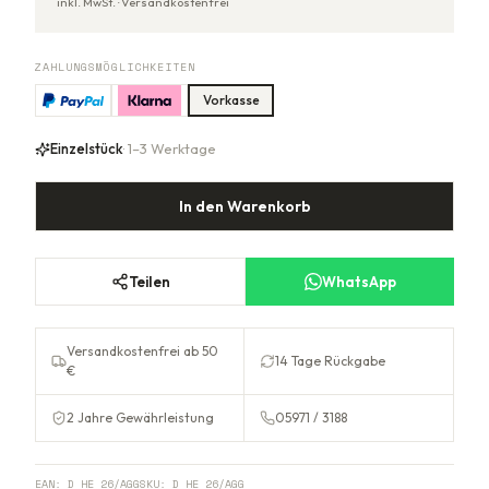
inkl. MwSt. ·
Versandkostenfrei
ZAHLUNGSMÖGLICHKEITEN
Vorkasse
Einzelstück
· 1–3 Werktage
In den Warenkorb
Teilen
WhatsApp
Versandkostenfrei ab 50
14 Tage Rückgabe
€
2 Jahre Gewährleistung
05971 / 3188
EAN:
D HE 26/AGG
SKU:
D HE 26/AGG