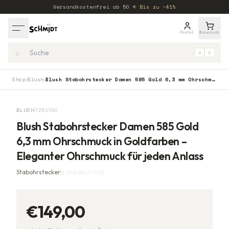
Versandkostenfrei ab
50
€
·
Bis zu −41%
Portal
Warenkorb
⌕
⌘
K
Shop
Blush
Blush Stabohrstecker Damen 585 Gold 6,3 mm Ohrschmuck in Goldfarben – Eleganter Ohrschmuck für jeden Anlass
›
›
BLUSH
7251YGO
Blush Stabohrstecker Damen 585 Gold
6,3 mm Ohrschmuck in Goldfarben –
Eleganter Ohrschmuck für jeden Anlass
Stabohrstecker
8720088127728
€149,00