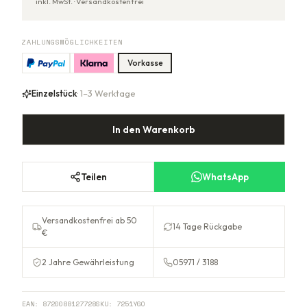
inkl. MwSt. ·
Versandkostenfrei
ZAHLUNGSMÖGLICHKEITEN
Vorkasse
Einzelstück
· 1–3 Werktage
In den Warenkorb
Teilen
WhatsApp
Versandkostenfrei ab 50
14 Tage Rückgabe
€
2 Jahre Gewährleistung
05971 / 3188
EAN:
8720088127728
SKU:
7251YGO