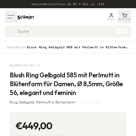
Versandkostenfrei ab
50
€
·
Bis zu −41%
Portal
Warenkorb
⌕
⌘
K
Shop
Blush
Blush Ring Gelbgold 585 mit Perlmutt in Blütenform für Damen, Ø 8,5mm, Größe 56, elegant und feminin
›
›
BLUSH
1280YMQ/56
Blush Ring Gelbgold 585 mit Perlmutt in
Blütenform für Damen, Ø 8,5mm, Größe
56, elegant und feminin
Ring Gelbgold · Perlmutt in Blütenform
8720088111321
€449,00