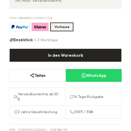
inkl. MwSt. ·
Versandkostenfrei
ZAHLUNGSMÖGLICHKEITEN
Vorkasse
Einzelstück
· 1–3 Werktage
In den Warenkorb
Teilen
WhatsApp
Versandkostenfrei ab 50
14 Tage Rückgabe
€
2 Jahre Gewährleistung
05971 / 3188
EAN:
8720088111321
SKU:
1280YMQ/56