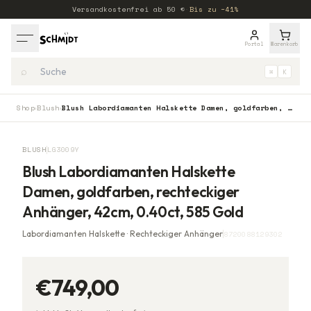
Versandkostenfrei ab
50
€
·
Bis zu −41%
Portal
Warenkorb
⌕
⌘
K
Shop
Blush
Blush Labordiamanten Halskette Damen, goldfarben, rechteckiger Anhänger, 42cm, 0.40ct, 585 Gold
›
›
BLUSH
LG3009Y
Blush Labordiamanten Halskette
Damen, goldfarben, rechteckiger
Anhänger, 42cm, 0.40ct, 585 Gold
Labordiamanten Halskette · Rechteckiger Anhänger
8720088129302
€749,00