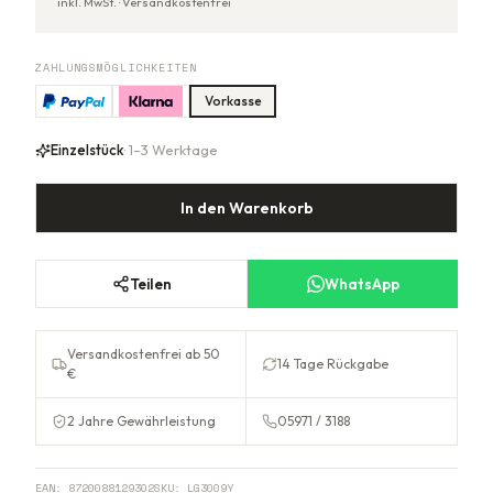
inkl. MwSt. ·
Versandkostenfrei
ZAHLUNGSMÖGLICHKEITEN
Vorkasse
Einzelstück
· 1–3 Werktage
In den Warenkorb
Teilen
WhatsApp
Versandkostenfrei ab 50
14 Tage Rückgabe
€
2 Jahre Gewährleistung
05971 / 3188
EAN:
8720088129302
SKU:
LG3009Y