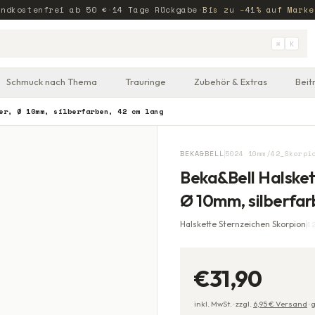
andkostenfrei ab
50
€
·
14 Tage Rückgabe
·
Bis zu −41% auf Marke
⌘
K
Schmuck nach Thema
Trauringe
Zubehör & Extras
Beit
er, Ø 10mm, silberfarben, 42 cm lang
BEKA&BELL
5024 10mm/42_Skorpi
Beka&Bell Halsket
Ø 10mm, silberfar
Halskette Sternzeichen Skorpion
4
€31,90
inkl. MwSt. ·
zzgl.
6,95
€ Versand
·
g