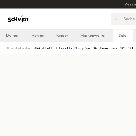
Vers
⌕
Damen
Herren
Kinder
Markenwelten
Sale
Shop
Beka&Bell
Beka&Bell Halskette Skorpion für Damen aus 925 Silb
›
›