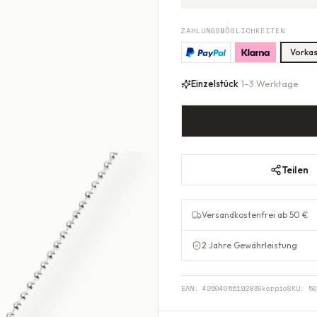
ZAHLUNGSMÖGLICHKEITEN
Vorka
Einzelstück
· 1–3 Werktage
Teilen
Versandkostenfrei ab 50 €
2 Jahre Gewährleistung
EAN:
4260405619283Skorpio
SKU:
50