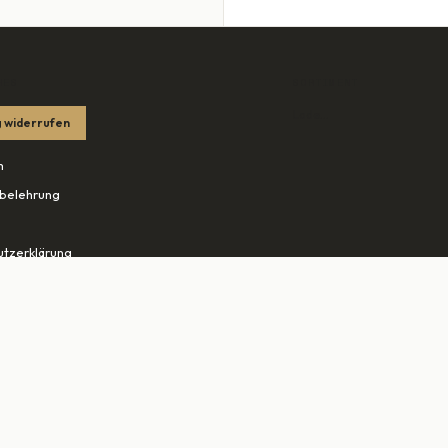
HES
SORTIMENT
Lade…
 widerrufen
m
belehrung
tzerklärung
edingungen
ohn.net ↗
tudio-rheine.de ↗