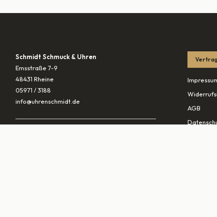
KONTAKT
RECHTLIC
Schmidt Schmuck & Uhren
Vertrag
Emsstraße 7-9
48431 Rheine
Impressu
05971 / 3188
Widerrufs
info@uhrenschmidt.de
AGB
Datenschu
ÖFFNUNGSZEITEN
Versandb
Mo
geschlossen
Di – Fr
10:00–13:30 & 14:30–18:00
PARTNER
Sa
10:00–16:00
vaterunds
traurings