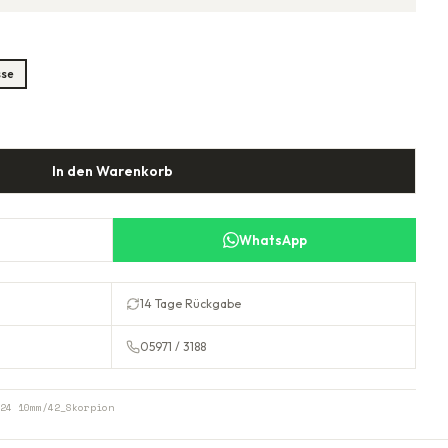
sse
In den Warenkorb
WhatsApp
14 Tage Rückgabe
05971 / 3188
24 10mm/42_Skorpion