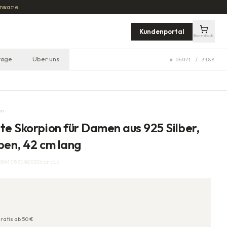
nware
Kundenportal
Warenkorb
räge
Über uns
☎ 05971 / 3188
on
te Skorpion für Damen aus 925 Silber,
ben, 42 cm lang
260405619283Skorpio
ratis ab
50
€