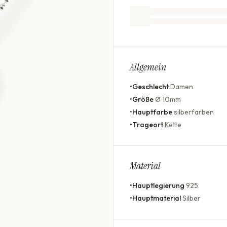
Allgemein
•
Geschlecht
Damen
•
Größe
Ø 10mm
•
Hauptfarbe
silberfarben
•
Trageort
Kette
Material
•
Hauptlegierung
925
•
Hauptmaterial
Silber