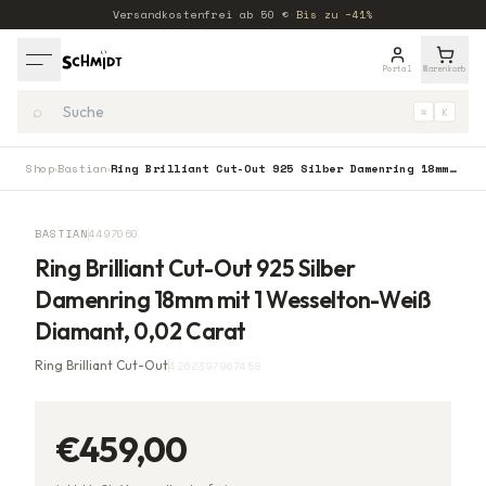
Versandkostenfrei ab
50
€
·
Bis zu −41%
Portal
Warenkorb
⌕
⌘
K
Shop
Bastian
Ring Brilliant Cut-Out 925 Silber Damenring 18mm mit 1 Wesselton-Weiß Diamant, 0,02 Carat
›
›
BASTIAN
4497060
Ring Brilliant Cut-Out 925 Silber
Damenring 18mm mit 1 Wesselton-Weiß
Diamant, 0,02 Carat
Ring Brilliant Cut-Out
4262397967458
€459,00