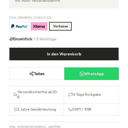
inkl. MwSt. ·
Versandkostenfrei
ZAHLUNGSMÖGLICHKEITEN
Vorkasse
Einzelstück
· 1–3 Werktage
In den Warenkorb
Teilen
WhatsApp
Versandkostenfrei ab 50
14 Tage Rückgabe
€
2 Jahre Gewährleistung
05971 / 3188
EAN:
4262397967458
SKU:
4497060