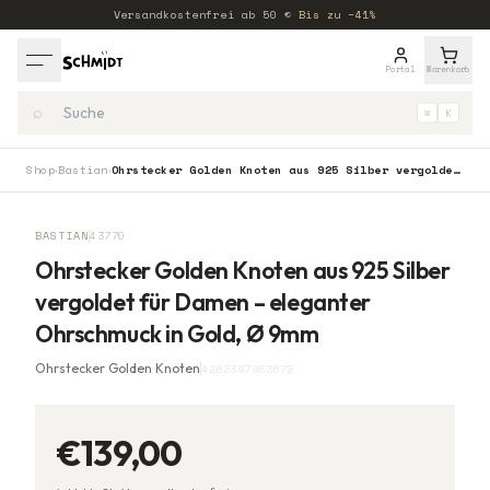
Versandkostenfrei ab
50
€
·
Bis zu −41%
Portal
Warenkorb
⌕
⌘
K
Shop
Bastian
Ohrstecker Golden Knoten aus 925 Silber vergoldet für Damen – eleganter Ohrschmuck in Gold, Ø 9mm
›
›
BASTIAN
43770
Ohrstecker Golden Knoten aus 925 Silber
vergoldet für Damen – eleganter
Ohrschmuck in Gold, Ø 9mm
Ohrstecker Golden Knoten
4262397963672
€139,00