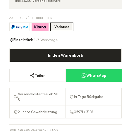
inkl. MwSt. ·
Versandkostenfrei
ZAHLUNGSMÖGLICHKEITEN
Vorkasse
Einzelstück
· 1–3 Werktage
In den Warenkorb
Teilen
WhatsApp
Versandkostenfrei ab 50
14 Tage Rückgabe
€
2 Jahre Gewährleistung
05971 / 3188
EAN:
4262397963672
SKU:
43770