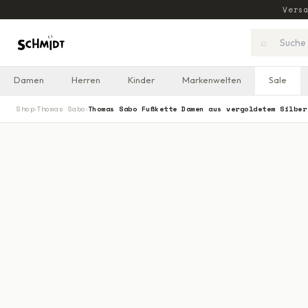
Vers
⌕
Damen
Herren
Kinder
Markenwelten
Sale
Shop
Thomas Sabo
Thomas Sabo Fußkette Damen aus vergoldetem Silber
›
›