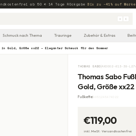
andkostenfrei ab
50
€
·
14 Tage Rückgabe
·
Bis zu −41% auf Marke
⌘
K
Schmuck nach Thema
Trauringe
Zubehör & Extras
Beit
 in Gold, Größe xx22 – Eleganter Schmuck für den Sommer
THOMAS SABO
AK0002-413-39-L27
Thomas Sabo Fußk
Gold, Größe xx22
Fußkette
4051245474022
€119,00
inkl. MwSt. ·
Versandkostenfrei