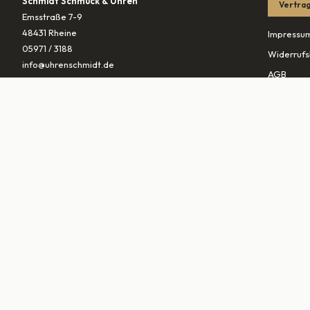
Schmidt Schmuck & Uhren
Vertrag
Emsstraße 7-9
48431 Rheine
Impressu
05971 / 3188
Widerrufs
info@uhrenschmidt.de
AGB
Datenschu
ÖFFNUNGSZEITEN
Versandb
Mo
geschlossen
Di – Fr
10:00–13:30 & 14:30–18:00
PARTNER
Sa
10:00–16:00
vaterunds
traurings
▾
MARKEN (
0
)
©
2026
Schmidt Schmuck & Uhren GmbH