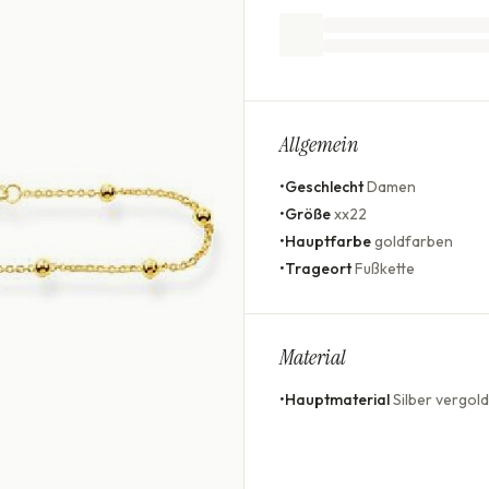
Allgemein
•
Geschlecht
Damen
•
Größe
xx22
•
Hauptfarbe
goldfarben
•
Trageort
Fußkette
Material
•
Hauptmaterial
Silber vergold