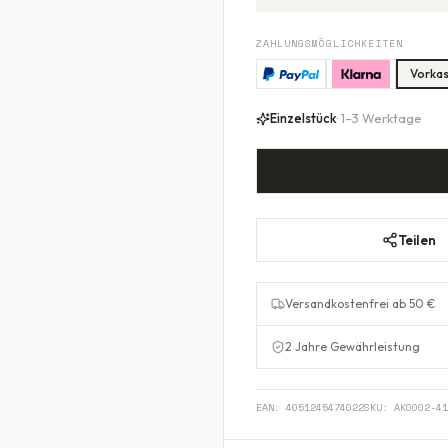
ZAHLUNGSMÖGLICHKEITEN
Vorka
Einzelstück
· 1–3 Werktage
Teilen
Versandkostenfrei ab 50 €
2 Jahre Gewährleistung
EAN:
4051245474022
SKU:
AK0002-41