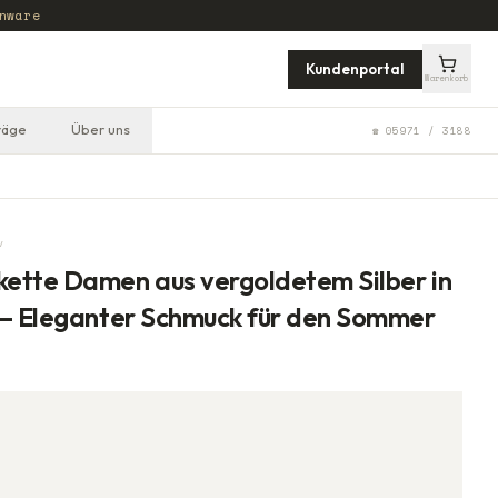
nware
Kundenportal
Warenkorb
räge
Über uns
☎ 05971 / 3188
v
ette Damen aus vergoldetem Silber in
 – Eleganter Schmuck für den Sommer