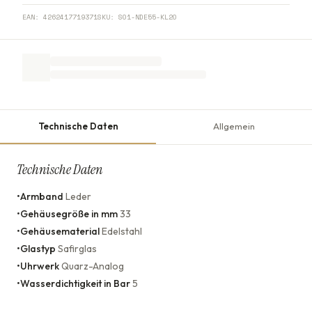
EAN:
4262417719371
SKU:
S01-NDE55-KL20
Technische Daten
Allgemein
Technische Daten
•
Armband
Leder
•
Gehäusegröße in mm
33
•
Gehäusematerial
Edelstahl
•
Glastyp
Safirglas
•
Uhrwerk
Quarz-Analog
•
Wasserdichtigkeit in Bar
5