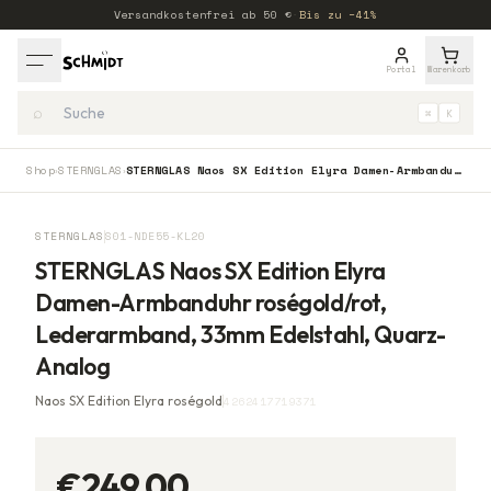
Versandkostenfrei ab
50
€
·
Bis zu −41%
Portal
Warenkorb
⌕
⌘
K
Shop
STERNGLAS
STERNGLAS Naos SX Edition Elyra Damen-Armbanduhr roségold/rot, Lederarmband, 33mm Edelstahl, Quarz-Analog
›
›
STERNGLAS
S01-NDE55-KL20
STERNGLAS Naos SX Edition Elyra
Damen-Armbanduhr roségold/rot,
Lederarmband, 33mm Edelstahl, Quarz-
Analog
Naos SX Edition Elyra roségold
4262417719371
€249,00