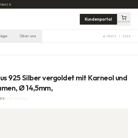
nware
Kundenportal
Warenkorb
räge
Über uns
☎ 05971 / 3188
us 925 Silber vergoldet mit Karneol und
amen, Ø 14,5mm,
arz
E-23-68200go