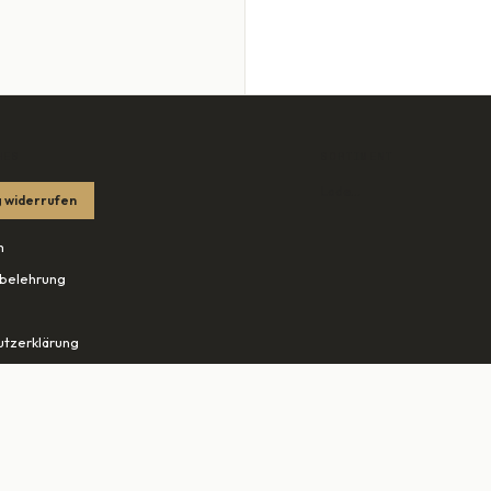
HES
SORTIMENT
Lade…
 widerrufen
m
belehrung
tzerklärung
edingungen
ohn.net ↗