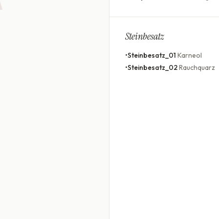
Steinbesatz
•
Steinbesatz_01
Karneol
•
Steinbesatz_02
Rauchquarz