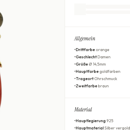
Allgemein
•
Drittfarbe
orange
•
Geschlecht
Damen
•
Größe
Ø 14,5mm
•
Hauptfarbe
goldfarben
•
Trageort
Ohrschmuck
•
Zweitfarbe
braun
Material
•
Hauptlegierung
925
•
Hauptmaterial
Silber vergold