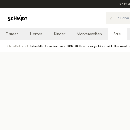
Vers
⌕
Damen
Herren
Kinder
Markenwelten
Sale
Shop
Schmidt
Schmidt Creolen aus 925 Silber vergoldet mit Karneol 
›
›