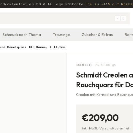
andkostenfrei ab
50
€
·
14 Tage Rückgabe
·
Bis zu −41% auf Marke
⌘
K
Schmuck nach Thema
Trauringe
Zubehör & Extras
Beit
und Rauchquarz für Damen, Ø 14,5mm,
SCHMIDT
E-23-68200 go
Schmidt Creolen a
Rauchquarz für D
Creolen mit Karneol und Rauchqu
€209,00
inkl. MwSt. ·
Versandkostenfrei