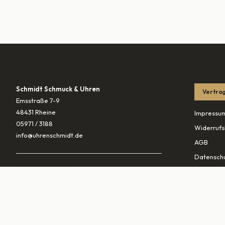
KONTAKT
RECHTLIC
Schmidt Schmuck & Uhren
Vertrag
Emsstraße 7-9
48431 Rheine
Impressu
05971 / 3188
Widerrufs
info@uhrenschmidt.de
AGB
Datenschu
ÖFFNUNGSZEITEN
Versandb
Mo
geschlossen
Di – Fr
10:00–13:30 & 14:30–18:00
PARTNER
Sa
10:00–16:00
vaterunds